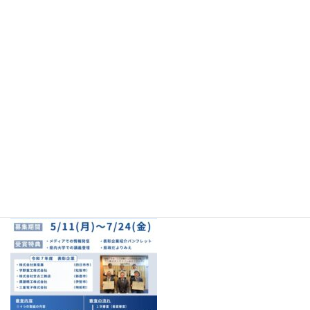
・会社案内、その他補足資料【各1部】
2 お問合せ先
三重県 雇用経済部 中小企業・サービス産業振興課
中小企業・サービス産業振興班 担当：世古口、川
TEL：059-224-2534 E-mail：chusho@pref.mie.lg.jp