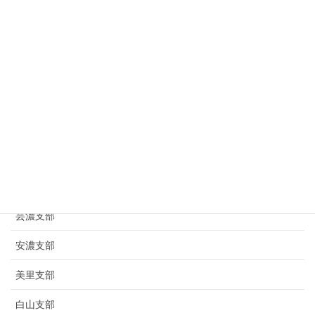
業種から選ぶ
飲食・食品
暮らし・サービス
ファッション・理美容・健康
趣味・レジャー
支部から選ぶ
芸濃支部
安濃支部
美里支部
白山支部