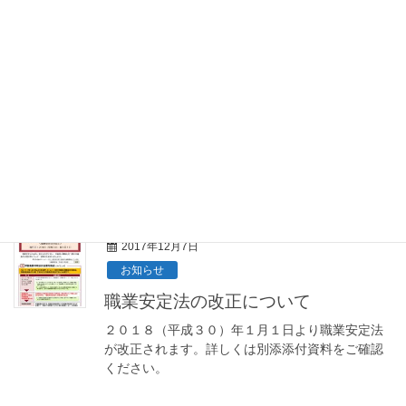
お知らせ
歳末感謝セール 当選番号発表！(津市
商工会商業部会)
平成29年12月1日〜14日に開催した 津市商工会
商業部会「歳末感謝セール」 各参加店舗とも、た
くさんのお客様にご愛顧いただきました。 誠にあ
りがとうございます。 15日、午後4時より当選番
号 […]
2017年12月7日
お知らせ
職業安定法の改正について
２０１８（平成３０）年１月１日より職業安定法
が改正されます。詳しくは別添添付資料をご確認
ください。